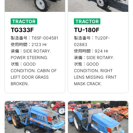
TRACTOR
TRACTOR
TG333F
TU-180F
製造番号：T65F-004591
製造番号：TU20F-
使用時間：2123 Hr
02883
装備：SIDE ROTARY.
使用時間：924 Hr
POWER STEERING.
装備：SIDE ROTARY.
状態：GOOD
状態：GOOD
CONDITION. CABIN OF
CONDITION. RIGHT
LEFT DOOR GRASS
LENS MISSING. FRNT
BROKEN.
MASK CRACK.