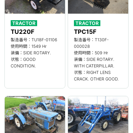
TRACTOR
TRACTOR
TU220F
TPC15F
製造番号：TU18F-01106
製造番号：T130F-
使用時間：1549 Hr
000028
装備：SIDE ROTARY.
使用時間：509 Hr
状態：GOOD
装備：SIDE ROTARY.
CONDITION.
WITH CATERPILLAR.
状態：RIGHT LENS
CRACK. OTHER GOOD.