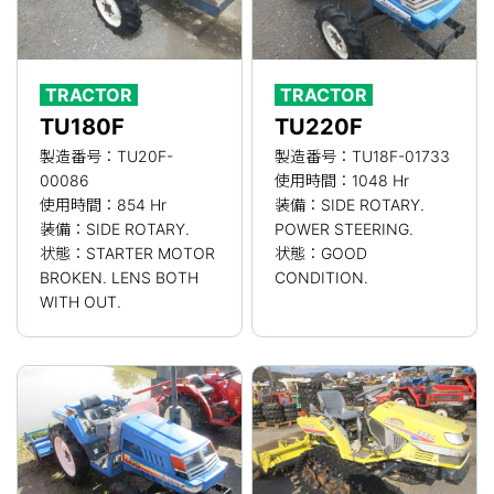
TRACTOR
TRACTOR
TU180F
TU220F
製造番号：TU20F-
製造番号：TU18F-01733
00086
使用時間：1048 Hr
使用時間：854 Hr
装備：SIDE ROTARY.
装備：SIDE ROTARY.
POWER STEERING.
状態：STARTER MOTOR
状態：GOOD
BROKEN. LENS BOTH
CONDITION.
WITH OUT.