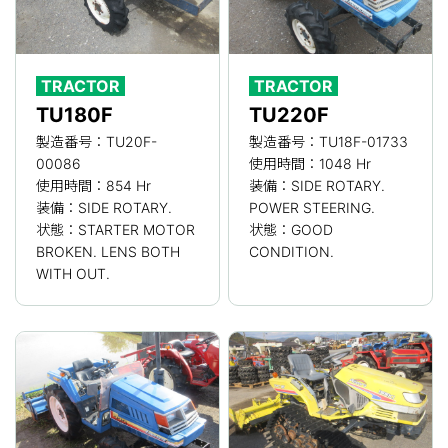
TRACTOR
TRACTOR
TU180F
TU220F
製造番号：TU20F-
製造番号：TU18F-01733
00086
使用時間：1048 Hr
使用時間：854 Hr
装備：SIDE ROTARY.
装備：SIDE ROTARY.
POWER STEERING.
状態：STARTER MOTOR
状態：GOOD
BROKEN. LENS BOTH
CONDITION.
WITH OUT.