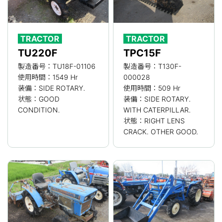
TRACTOR
TRACTOR
TU220F
TPC15F
製造番号：TU18F-01106
製造番号：T130F-
使用時間：1549 Hr
000028
装備：SIDE ROTARY.
使用時間：509 Hr
状態：GOOD
装備：SIDE ROTARY.
CONDITION.
WITH CATERPILLAR.
状態：RIGHT LENS
CRACK. OTHER GOOD.