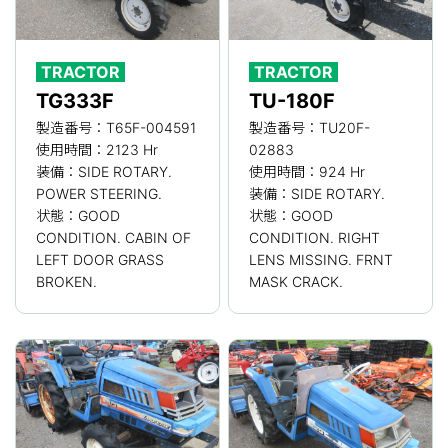
TRACTOR
TRACTOR
TG333F
TU-180F
製造番号：T65F-004591
製造番号：TU20F-
使用時間：2123 Hr
02883
装備：SIDE ROTARY.
使用時間：924 Hr
POWER STEERING.
装備：SIDE ROTARY.
状態：GOOD
状態：GOOD
CONDITION. CABIN OF
CONDITION. RIGHT
LEFT DOOR GRASS
LENS MISSING. FRNT
BROKEN.
MASK CRACK.