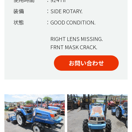
装備
：SIDE ROTARY.
状態
：GOOD CONDITION.
RIGHT LENS MISSING.
FRNT MASK CRACK.
お問い合わせ