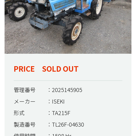
PRICE SOLD OUT
管理番号
：2025145905
メーカー
：ISEKI
形式
：TA215F
製造番号
：TL26F-04630
使用時間
：1508 Hr