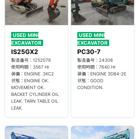
USED MINI
USED MINI
EXCAVATOR
EXCAVATOR
IS25GX2
PC30-7
製造番号：1252079
製造番号：24308
使用時間：3567 Hr
使用時間：7640 Hr
装備：ENGINE .3KC2
装備：ENGINE 3D84-2E
状態：ENGINE OK.
状態：GOOD
MOVEMENT OK.
CONDITION.
BACKET CYLINDER OIL
LEAK. TARN TABLE OIL
LEAK.