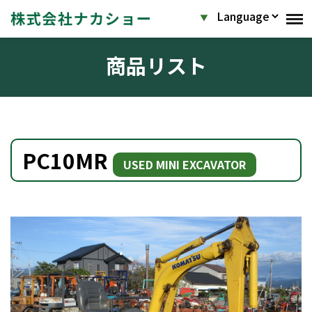
商品リスト
PC10MR
USED MINI EXCAVATOR