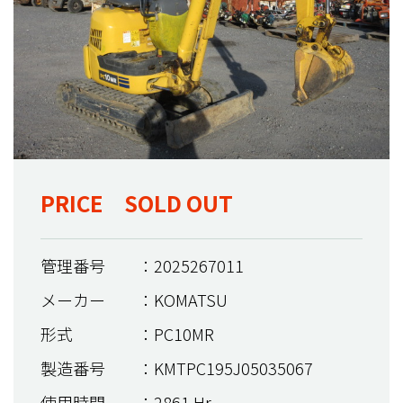
PRICE SOLD OUT
管理番号
：2025267011
メーカー
：KOMATSU
形式
：PC10MR
製造番号
：KMTPC195J05035067
使用時間
：2861 Hr