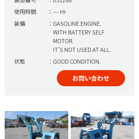
使用時間
：--- Hr
装備
：GASOLINE ENGINE.
WITH BATTERY SELF
MOTOR.
IT'S NOT USED AT ALL.
状態
：GOOD CONDITION.
お問い合わせ