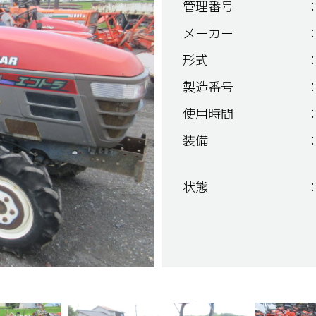
管理番号
：
メーカー
：
形式
：
製造番号
：
使用時間
：
装備
：
状態
：