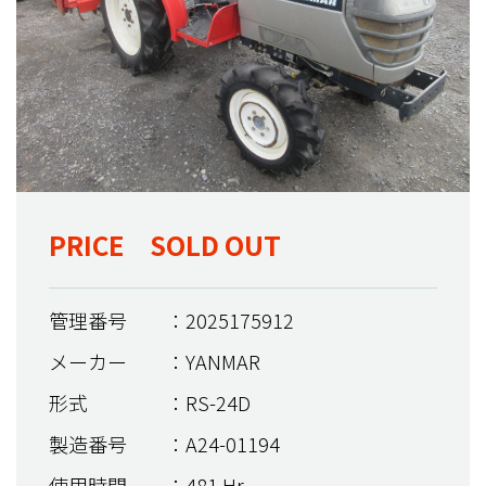
PRICE SOLD OUT
管理番号
：2025175912
メーカー
：YANMAR
形式
：RS-24D
製造番号
：A24-01194
使用時間
：481 Hr