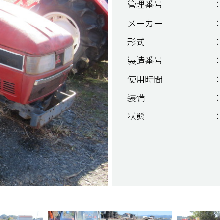
管理番号
：
メーカー
：
形式
：
製造番号
：
使用時間
：
装備
：
状態
：