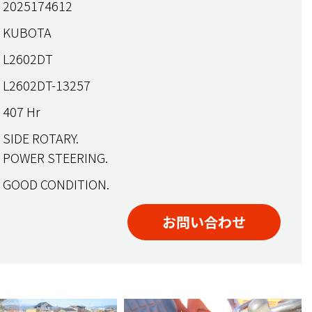
2025174612
KUBOTA
L2602DT
L2602DT-13257
407 Hr
SIDE ROTARY.
POWER STEERING.
GOOD CONDITION.
お問い合わせ