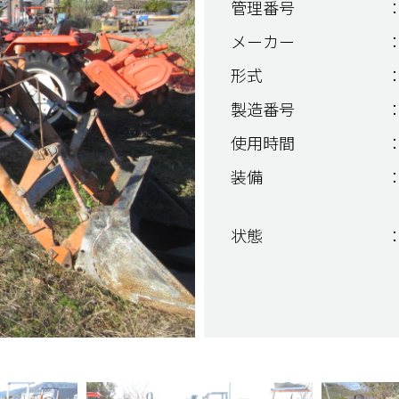
管理番号
：
メーカー
：
形式
：
製造番号
：
使用時間
：
装備
：
状態
：