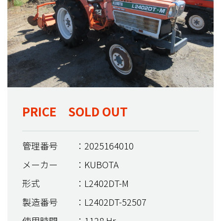
PRICE SOLD OUT
管理番号
：2025164010
メーカー
：KUBOTA
形式
：L2402DT-M
製造番号
：L2402DT-52507
使用時間
：1128 Hr