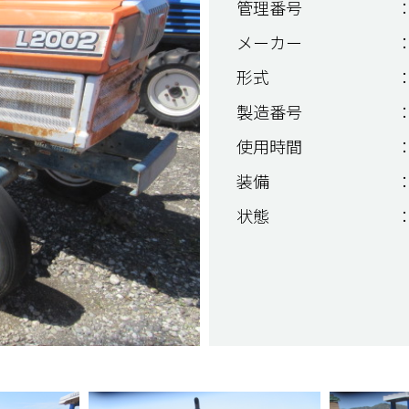
管理番号
：
メーカー
：
形式
：
製造番号
：
使用時間
：
装備
：
状態
：