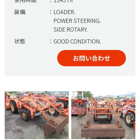
装備
：LOADER.
POWER STEERING.
SIDE ROTARY.
状態
：GOOD CONDITION.
お問い合わせ