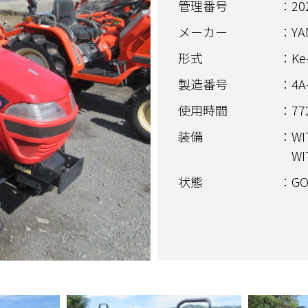
管理番号
：20
メーカー
：YA
形式
：Ke
製造番号
：4A
使用時間
：772
装備
：WIT
WI
状態
：GO