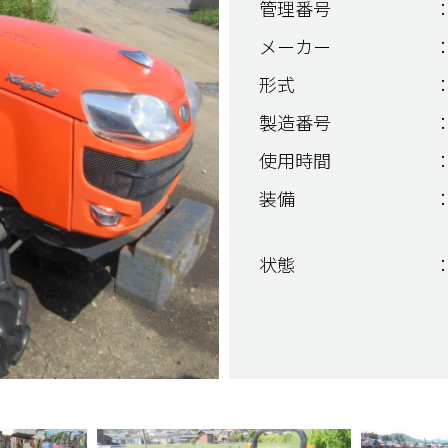
管理番号
：
メーカー
：
形式
：
製造番号
：
使用時間
：
装備
：
状態
：