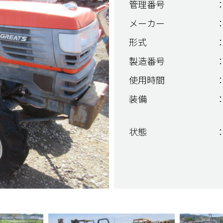
管理番号
：
メーカー
：
形式
：
製造番号
：
使用時間
：
装備
：
状態
：