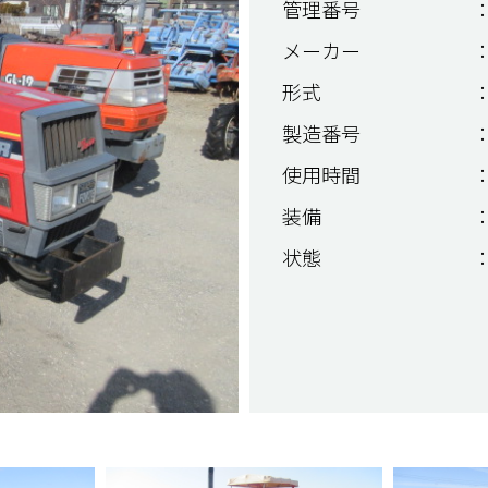
管理番号
：
メーカー
：
形式
：
製造番号
：
使用時間
：
装備
：
状態
：