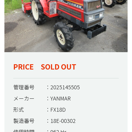
PRICE SOLD OUT
管理番号
：2025145505
メーカー
：YANMAR
形式
：FX18D
製造番号
：18E-00302
使用時間
：962 Hr