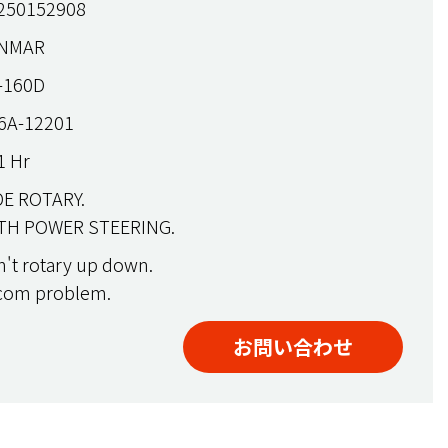
250152908
NMAR
-160D
6A-12201
 Hr
E ROTARY.
TH POWER STEERING.
't rotary up down.
com problem.
お問い合わせ