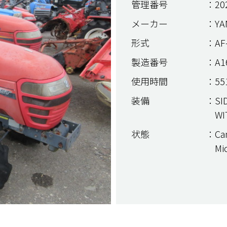
管理番号
：20
メーカー
：YA
形式
：AF
製造番号
：A1
使用時間
：551
装備
：SID
WI
状態
：Can
Mi