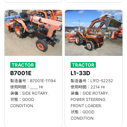
TRACTOR
TRACTOR
B7001E
L1-33D
製造番号：B7001E-11194
製造番号：L1FD-52252
使用時間：＿＿ Hr
使用時間：2214 Hr
装備：SIDE ROTARY.
装備：SIDE ROTARY.
状態：GOOD
POWER STEERING.
CONDITION.
FRONT LOADER.
状態：GOOD
CONDITION.