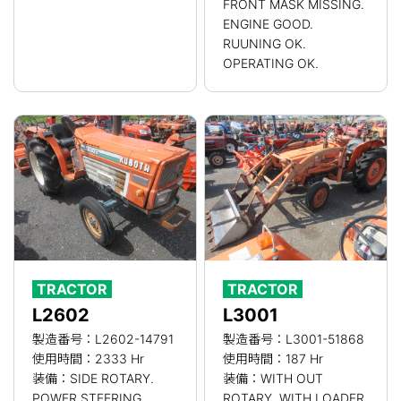
FRONT MASK MISSING.
ENGINE GOOD.
RUUNING OK.
OPERATING OK.
TRACTOR
TRACTOR
L2602
L3001
製造番号：L2602-14791
製造番号：L3001-51868
使用時間：2333 Hr
使用時間：187 Hr
装備：SIDE ROTARY.
装備：WITH OUT
POWER STEERING.
ROTARY. WITH LOADER.