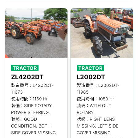
TRACTOR
TRACTOR
ZL4202DT
L2002DT
製造番号：L4202DT-
製造番号：L2002DT-
11673
11985
使用時間：1169 Hr
使用時間：1050 Hr
装備：SIDE ROTARY.
装備：WITH OUT
POWER STEERING.
ROTARY.
状態：GOOD
状態：RIGHT LENS
CONDITION. BOTH
MISSING. LEFT SIDE
SIDE COVER MISSING.
COVER MISSING.